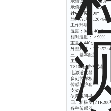
示值误差：≤±10％
示值变动性：≤6％
针尖角度：90°
显示方式：128×6
工作环境：
温度：0oC- 40oC
相对湿度：＜90%
重量：440g
外型尺寸：140×52×4
三、基本配置
主机
TS100标准传感器
电源适配器
多刻线样板
传感器护套
支架
使用说明书
四、粗糙度仪TR20
各种传感器