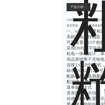
产品介绍：
tr200粗糙度检测仪是时代
是非常低，欢迎大家前来咨询
一、tr200粗糙度
高精度电感传感器
可测量显示13个粗
采用DSP(数字信
机电一体化设计，体
高品质锂离子充电电
连接TA系列打印机
标准RS232接口，可
配曲面传感器测量曲
配沟槽/深槽传感器
菜单操作方式
具有图形显示功能
传感器触针位置指示
带存储功能的自动关