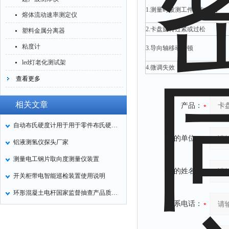
1.测量时被测工件轴向移动
熔体流动速率测定仪
2.卡盘旋转过紧或过松
塑料金属分离器
粘度计
3.导向轴移动卡顿
led灯老化测试架
4.微调失效
查看更多
相关文章
产品：
自动布氏硬度计用于用于零件布氏硬度值的自动
您的单位：
铝液测氢仪探头厂家
测量电工钢片取向度测量仪装置
您的姓名：
开关柜带电智能巡检装置使用说明
环形混凝土电杆国家监督抽查产品质量状况分析
联系电话：