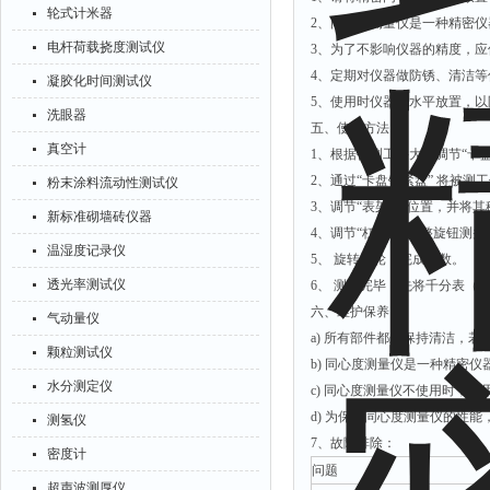
轮式计米器
2、同轴度测量仪是一种精密
电杆荷载挠度测试仪
3、为了不影响仪器的精度，应
4、定期对仪器做防锈、清洁
凝胶化时间测试仪
5、使用时仪器应水平放置，
洗眼器
五、使用方法：
真空计
1、根据被测工件大小调节“卡
2、通过“卡盘锁紧盘” 将被测
粉末涂料流动性测试仪
3、调节“表架”的位置，并将
新标准砌墙砖仪器
4、调节“杠杆表”调整旋钮测
温湿度记录仪
5、 旋转手轮，完成读数。
透光率测试仪
6、 测量完毕，先将千分表（
六、维护保养：
气动量仪
a) 所有部件都应保持清洁，
颗粒测试仪
b) 同心度测量仪是一种精密
水分测定仪
c) 同心度测量仪不使用时，
d) 为保持同心度测量仪的性
测氢仪
7、故障排除：
密度计
问题
超声波测厚仪