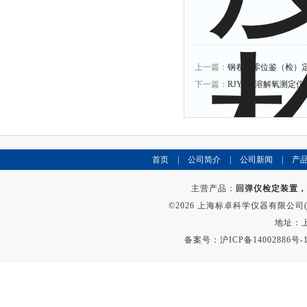
上一篇：
钢卷尺零位鉴（检）
下一篇：
RJY-5A溶解氧测定
首页
|
公司简介
|
公司新闻
|
产
主营产品：
回弹仪检定装置，
©2026 上海标卓科学仪器有限公司(ww
地址：上
备案号：
沪ICP备14002886号-