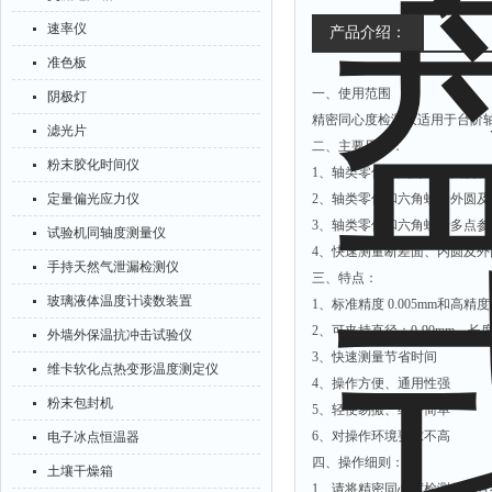
速率仪
产品介绍：
准色板
一、使用范围
阴极灯
精密同心度检测仪适用于台阶
滤光片
二、主要用途：
粉末胶化时间仪
1、轴类零件和六角螺母圆度
定量偏光应力仪
2、轴类零件和六角螺母外圆
3、轴类零件和六角螺母多点
试验机同轴度测量仪
4、快速测量断差面、内圆及外
手持天然气泄漏检测仪
三、特点：
玻璃液体温度计读数装置
1、标准精度 0.005mm和高精度 0
2、可夹持直径：0-90mm 长度
外墙外保温抗冲击试验仪
3、快速测量节省时间
维卡软化点热变形温度测定仪
4、操作方便、通用性强
粉末包封机
5、轻便易搬、维护简单
6、对操作环境要求不高
电子冰点恒温器
四、操作细则：
土壤干燥箱
1、请将精密同心度检测仪放