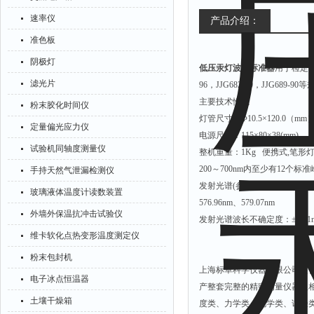
速率仪
产品介绍：
准色板
阴极灯
低压汞灯波长标准器
用于检定分
滤光片
96，JJG682-90，JJG689-
主要技术性能
粉末胶化时间仪
灯管尺寸：Φ10.5×120.0（mm
定量偏光应力仪
电源尺寸：115×80×38(mm)
试验机同轴度测量仪
整机重量：1Kg 便携式,笔形
200～700nm内至少有12个标准
手持天然气泄漏检测仪
发射光谱(参考)：253.65nm、296.7
玻璃液体温度计读数装置
576.96nm、579.07nm
外墙外保温抗冲击试验仪
发射光谱波长不确定度：±0.01
维卡软化点热变形温度测定仪
粉末包封机
上海标卓科学仪器有限公司是
电子冰点恒温器
产整套完整的精密测量仪器及
土壤干燥箱
度类、力学类、电学类、试验