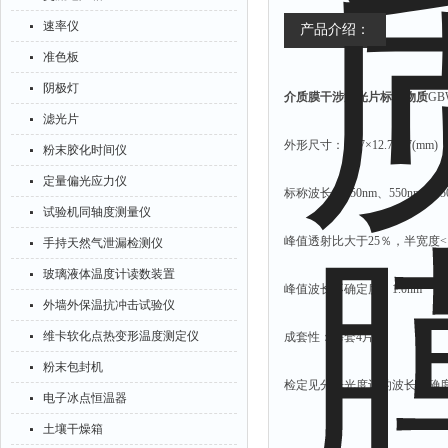
速率仪
产品介绍：
准色板
阴极灯
介质膜干涉滤光片标准物质
GBW
滤光片
外形尺寸：12.7×12.7×57(mm)
粉末胶化时间仪
定量偏光应力仪
标称波长：450nm、550nm、650
试验机同轴度测量仪
峰值透射比大于25％，半宽度<1
手持天然气泄漏检测仪
玻璃液体温度计读数装置
峰值波长不确定度：1.0nm
外墙外保温抗冲击试验仪
维卡软化点热变形温度测定仪
成套性：每套4片。
粉末包封机
检定见分光光度计的波长准确度与
电子冰点恒温器
土壤干燥箱