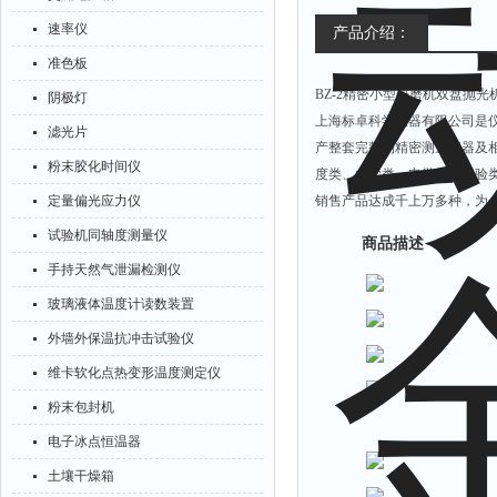
速率仪
产品介绍：
准色板
BZ-2精密小型研磨机双盘抛
阴极灯
上海标卓科学仪器有限公司是
滤光片
产整套完整的精密测量仪器及
粉末胶化时间仪
度类、力学类、电学类、试验
定量偏光应力仪
销售产品达成千上万多种，为
试验机同轴度测量仪
商品描述
手持天然气泄漏检测仪
玻璃液体温度计读数装置
外墙外保温抗冲击试验仪
维卡软化点热变形温度测定仪
粉末包封机
电子冰点恒温器
土壤干燥箱