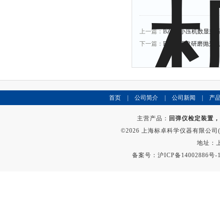
上一篇：
BZ-2.0小压机数显
下一篇：
BZ-2B双盘研磨抛光
首页
|
公司简介
|
公司新闻
|
产
主营产品：
回弹仪检定装置，
©2026 上海标卓科学仪器有限公司(ww
地址：上
备案号：
沪ICP备14002886号-